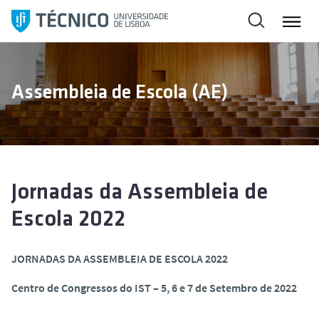
S
a
l
t
a
Assembleia de Escola (AE)
r
p
a
r
a
o
Jornadas da Assembleia de
c
Escola 2022
o
n
t
JORNADAS DA ASSEMBLEIA DE ESCOLA 2022
e
Centro de Congressos do IST – 5, 6 e 7 de Setembro de 2022
ú
d